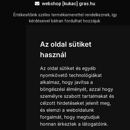
webshop [kukac] gras.hu
Értékesítőink széles termékismerettel rendelkeznek, így
kérdéseivel bátran fordulhat hozzájuk.
Információk
Az oldal sütiket
Adatkezelési tájékoztató
használ
Általános szerződési feltételek
Elállási nyilatkozat
Az oldal sütiket és egyéb
Impresszum
nyomkövető technológiákat
alkalmaz, hogy javítsa a
Süti beállítások
böngészési élményét, azzal hogy
személyre szabott tartalmakat és
Menü
célzott hirdetéseket jelenít meg,
Hírek, cikkek
és elemzi a weboldalunk
Kapcsolat
forgalmát, hogy megtudjuk
honnan érkeztek a látogatóink.
Kedvenc termékeim