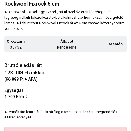
Rockwool Fixrock 5 cm
A Rockwool Fixrock egy szerelt, hátul szellőztetett légréteges és
légréteg nélküli falszerkezetekbe alkalmazható homlokzati hőszigetelő
lemez. A feltüntetett Rockwool Fixrock ár az 5 cm vastag kőzetgyapotra
vonatkozik.
Cikkszám
Állapot
Mentés
35752
Rendelésre
Bruttó eladási ár:
123 048
Ft/raklap
(96 888 Ft + ÁFA)
Egységár:
1 709 Ft/m2
A termék ára bruttó ár és kizárólag a webshopon leadott megrendelés
esetén érvényes!