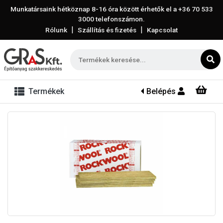
Munkatársaink hétköznap 8-16 óra között érhetők el a
+36 70 533
3000
telefonszámon.
|
|
Rólunk
Szállítás és fizetés
Kapcsolat
Termékek
Belépés