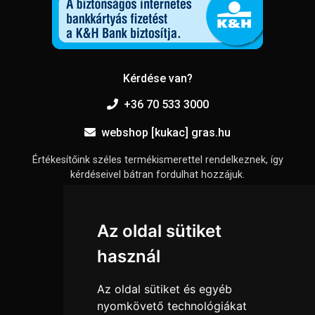
Kérdése van?
+36 70 533 3000
webshop [kukac] gras.hu
Értékesítőink széles termékismerettel rendelkeznek, így
kérdéseivel bátran fordulhat hozzájuk.
Információk
Az oldal sütiket
Adatkezelési tájékoztató
használ
Általános szerződési feltételek
Elállási nyilatkozat
Az oldal sütiket és egyéb
Impresszum
nyomkövető technológiákat