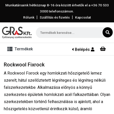
Munkatársaink hétköznap 8-16 óra között érhetők el a
+36 70 533
3000
telefonszámon.
|
|
Rólunk
Szállítás és fizetés
Kapcsolat
Termékek
Belépés
Rockwool Fixrock
A Rockwool Fixrock egy homlokzati hőszigetelő lemez
szerelt, hátul szellőztetett légréteges és légréteg nélküli
falszerkezetekbe. Alkalmazása előnyös a könnyű
szerkezetes épületek homlokzati acél falkazettáiban. Olyan
szerkezetekben történő felhasználása is ajánlott, ahol a
hőszigetelés közvetlenül érintkezik külső, áramló