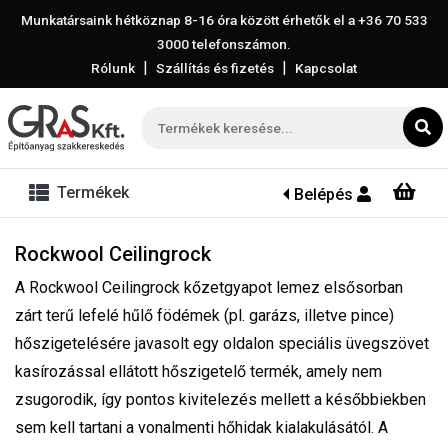
Munkatársaink hétköznap 8-16 óra között érhetők el a
+36 70 533
3000
telefonszámon.
|
|
Rólunk
Szállítás és fizetés
Kapcsolat
Termékek
Belépés
Rockwool Ceilingrock
A Rockwool Ceilingrock kőzetgyapot lemez elsősorban
zárt terű lefelé hűlő födémek (pl. garázs, illetve pince)
hőszigetelésére javasolt egy oldalon speciális üvegszövet
kasírozással ellátott hőszigetelő termék, amely nem
zsugorodik, így pontos kivitelezés mellett a későbbiekben
sem kell tartani a vonalmenti hőhidak kialakulásától. A