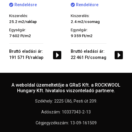
Rendelésre
Rendelésre
Kiszerelés:
Kiszerelés:
25.2 m2/raklap
2.4 m2/csomag
Egységár:
Egységár:
7 602 Ft/m2
9 359 Ft/m2
Bruttó eladási ár:
Bruttó eladási ár:
191 571 Ft/raklap
22 461 Ft/csomag
A weboldal üzemeltetője a GRaS Kft. a ROCKWOOL
Hungary Kft. hivatalos viszonteladó partnere.
Székhely: 2225 Üllő, Pesti út 209.
Adószám: 10337343-2-13
Cégjegyzékszám: 13-09-161509