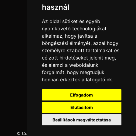
Adatkezelési tájékoztató
használ
Általános szerződési feltételek
Elállási nyilatkozat
Az oldal sütiket és egyéb
Impresszum
nyomkövető technológiákat
alkalmaz, hogy javítsa a
Süti beállítások
böngészési élményét, azzal hogy
személyre szabott tartalmakat és
Menü
célzott hirdetéseket jelenít meg,
Hírek, cikkek
és elemzi a weboldalunk
Kapcsolat
forgalmát, hogy megtudjuk
honnan érkeztek a látogatóink.
Kedvenc termékeim
Letölthető katalógusok
Elfogadom
Rólunk
Szállítás és fizetés
Elutasítom
Vásárlási feltételek
Beállítások megváltoztatása
© Copyright 2026
GRaS Kft.
Minden jog fenntartva!