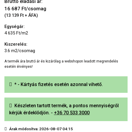
Bruttó eladási ár:
16 687
Ft/csomag
(13 139 Ft + ÁFA)
Egységár:
4 635 Ft/m2
Kiszerelés:
3.6 m2/csomag
A termék ára bruttó ár és kizárólag a webshopon leadott megrendelés
esetén érvényes!
* - Kártyás fizetés esetén azonnal vihető.
Készleten tartott termék, a pontos mennyiségről
kérjük érdeklődjön. -
+36 70 533 3000
Árak módosítva: 2026-08-07 04:15