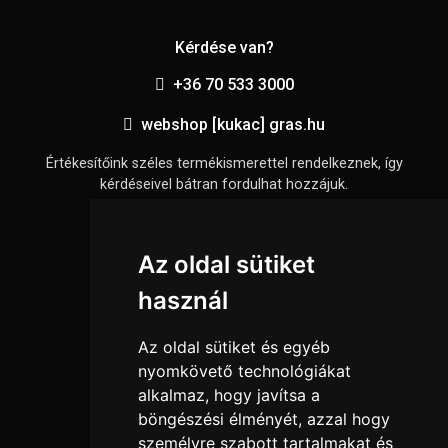
Kérdése van?
+36 70 533 3000
webshop [kukac] gras.hu
Értékesítőink széles termékismerettel rendelkeznek, így
kérdéseivel bátran fordulhat hozzájuk.
Információk
Az oldal sütiket
Adatkezelési tájékoztató
használ
Általános szerződési feltételek
Elállási nyilatkozat
Az oldal sütiket és egyéb
Impresszum
nyomkövető technológiákat
alkalmaz, hogy javítsa a
Süti beállítások
böngészési élményét, azzal hogy
személyre szabott tartalmakat és