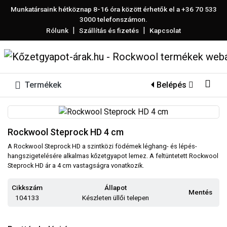
Munkatársaink hétköznap 8-16 óra között érhetők el a
+36 70 533
3000
telefonszámon.
|
|
Rólunk
Szállítás és fizetés
Kapcsolat
Termékek
Belépés
Rockwool Steprock HD 4 cm
A Rockwool Steprock HD a szintközi födémek léghang- és lépés-
hangszigetelésére alkalmas kőzetgyapot lemez. A feltüntetett Rockwool
Steprock HD ár a 4 cm vastagságra vonatkozik.
Cikkszám
Állapot
Mentés
104133
Készleten üllői telepen