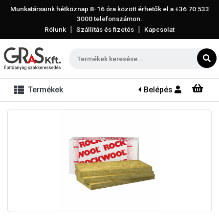
Munkatársaink hétköznap 8-16 óra között érhetők el a
+36 70 533
3000
telefonszámon.
|
|
Rólunk
Szállítás és fizetés
Kapcsolat
Termékek
Belépés