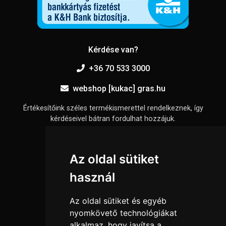
Kérdése van?
+36 70 533 3000
webshop [kukac] gras.hu
Értékesítőink széles termékismerettel rendelkeznek, így
kérdéseivel bátran fordulhat hozzájuk.
Információk
Az oldal sütiket
Adatkezelési tájékoztató
használ
Általános szerződési feltételek
Elállási nyilatkozat
Az oldal sütiket és egyéb
Impresszum
nyomkövető technológiákat
alkalmaz, hogy javítsa a
Süti beállítások