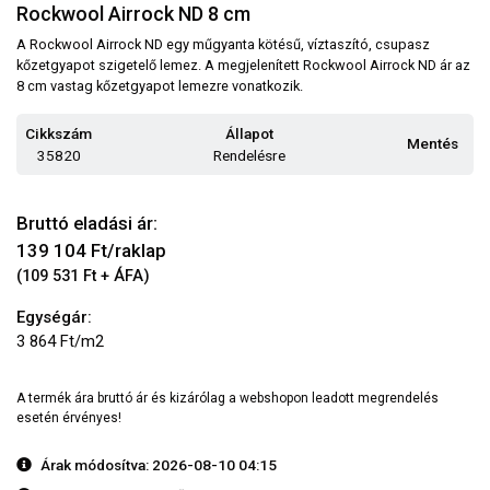
Rockwool Airrock ND 8 cm
A Rockwool Airrock ND egy műgyanta kötésű, víztaszító, csupasz
kőzetgyapot szigetelő lemez. A megjelenített Rockwool Airrock ND ár az
8 cm vastag kőzetgyapot lemezre vonatkozik.
Cikkszám
Állapot
Mentés
35820
Rendelésre
Bruttó eladási ár:
139 104
Ft/raklap
(109 531 Ft + ÁFA)
Egységár:
3 864 Ft/m2
A termék ára bruttó ár és kizárólag a webshopon leadott megrendelés
esetén érvényes!
Árak módosítva: 2026-08-10 04:15