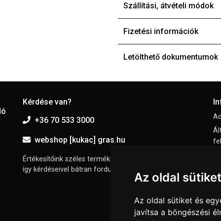
Szállítási, átvételi módok
Fizetési információk
Letölthető dokumentumok
Kérdése van?
I
dó
Ad
+36 70 533 3000
Ál
webshop [kukac] gras.hu
fe
El
Értékesítőink széles termékismerettel rendelkeznek,
így kérdéseivel bátran fordulhat hozzájuk.
I
Az oldal sütike
Sü
Az oldal sütiket és e
javítsa a böngészési é