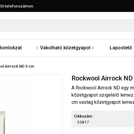
00
telefonszámon.
Homlokzat
Vakolható kőzetgyapot
Lapostető
l Airrock ND 5 cm
Rockwool Airrock ND
A Rockwool Airrock ND egy mű
kőzetgyapot szigetelő lemez.
cm vastag kőzetgyapot lemez
Cikkszám
35817