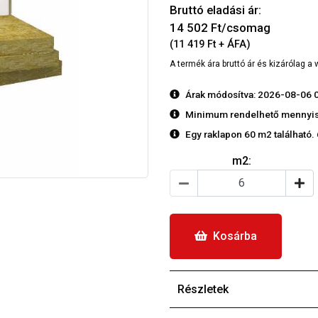
Bruttó eladási ár:
14 502
Ft/csomag
(11 419 Ft + ÁFA)
A termék ára bruttó ár és kizárólag 
Árak módosítva: 2026-08-06 
Minimum rendelhető mennyis
Egy raklapon 60 m2 található. 6
m2:
Kosárba
Részletek