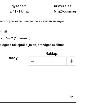
Egységár:
Kiszerelés:
2 417 Ft/m2
6 m2/csomag
a webshopon leadott megrendelés esetén érvényes!
04:15
ég: 6 m2 (1 csomag)
 egész raklaptól díjtalan, országos szállítás.
Raklap:
vagy