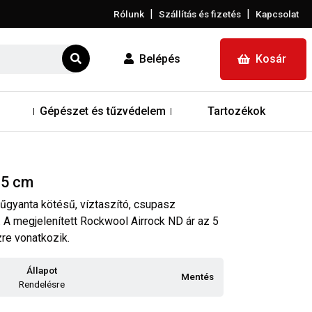
|
|
Rólunk
Szállítás és fizetés
Kapcsolat
Belépés
Kosár
Gépészet és tűzvédelem
Tartozékok
 5 cm
gyanta kötésű, víztaszító, csupasz
 A megjelenített Rockwool Airrock ND ár az 5
re vonatkozik.
Állapot
Mentés
Rendelésre