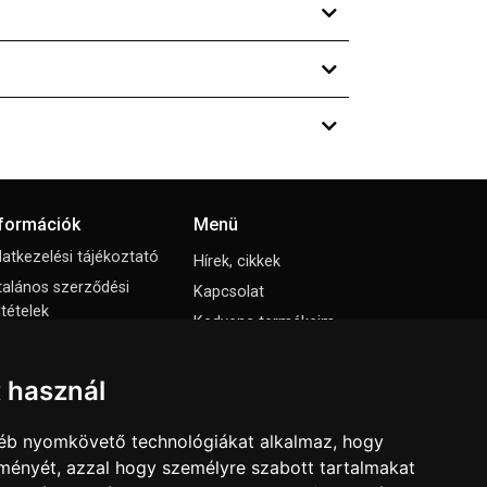
nformációk
Menü
atkezelési tájékoztató
Hírek, cikkek
talános szerződési
Kapcsolat
ltételek
Kedvenc termékeim
állási nyilatkozat
Letölthető katalógusok
mpresszum
Rólunk
t használ
ti beállítások
Szállítás és fizetés
gyéb nyomkövető technológiákat alkalmaz, hogy
Vásárlási feltételek
lményét, azzal hogy személyre szabott tartalmakat