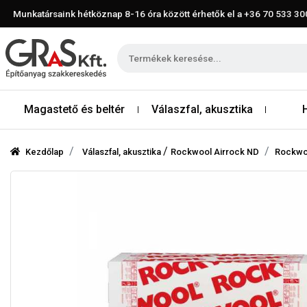
Munkatársaink hétköznap 8-16 óra között érhetők el a
+36 70 533 30
Magastető és beltér
Válaszfal, akusztika
/
Kezdőlap
Válaszfal, akusztika
Rockwool Airrock ND
Rockwoo