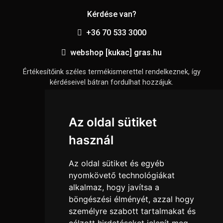
Kérdése van?
+36 70 533 3000
webshop [kukac] gras.hu
Értékesítőink széles termékismerettel rendelkeznek, így
kérdéseivel bátran fordulhat hozzájuk.
Információk
Az oldal sütiket
Adatkezelési tájékoztató
használ
Általános szerződési feltételek
Elállási nyilatkozat
Az oldal sütiket és egyéb
Impresszum
nyomkövető technológiákat
alkalmaz, hogy javítsa a
Süti beállítások
böngészési élményét, azzal hogy
személyre szabott tartalmakat és
Menü