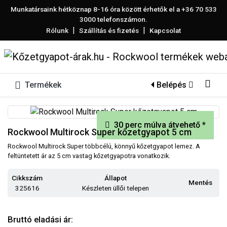
Munkatársaink hétköznap 8-16 óra között érhetők el a
+36 70 533
3000
telefonszámon.
|
|
Rólunk
Szállítás és fizetés
Kapcsolat
Termékek
Belépés
30 perc múlva átvehető *
Rockwool Multirock Super kőzetgyapot 5 cm
Rockwool Multirock Super többcélú, könnyű kőzetgyapot lemez. A
feltüntetett ár az 5 cm vastag kőzetgyapotra vonatkozik.
Cikkszám
Állapot
Mentés
325616
Készleten üllői telepen
Bruttó eladási ár: