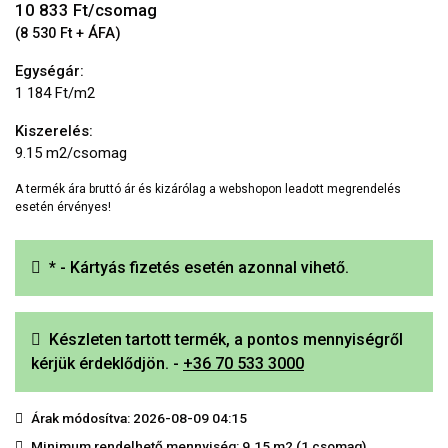
10 833
Ft/csomag
(8 530 Ft + ÁFA)
Egységár:
1 184 Ft/m2
Kiszerelés:
9.15 m2/csomag
A termék ára bruttó ár és kizárólag a webshopon leadott megrendelés
esetén érvényes!
* - Kártyás fizetés esetén azonnal vihető.
Készleten tartott termék, a pontos mennyiségről
kérjük érdeklődjön. -
+36 70 533 3000
Árak módosítva: 2026-08-09 04:15
Minimum rendelhető mennyiség: 9.15 m2 (1 csomag)