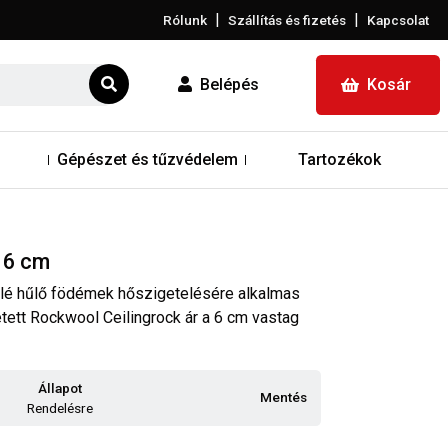
|
|
Rólunk
Szállítás és fizetés
Kapcsolat
Belépés
Kosár
Gépészet és tűzvédelem
Tartozékok
 6 cm
elé hűlő födémek hőszigetelésére alkalmas
tett Rockwool Ceilingrock ár a 6 cm vastag
Állapot
Mentés
Rendelésre