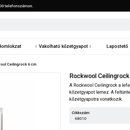
00
telefonszámon.
Homlokzat
Vakolható kőzetgyapot
Lapostető
ool Ceilingrock 6 cm
Rockwool Ceilingrock
A Rockwool Ceilingrock a lef
kőzetgyapot lemez. A feltünte
kőzetgyapotra vonatkozik.
Cikkszám
68010