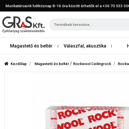
Munkatársaink hétköznap 8-16 óra között érhetők el a
+36 70 533 30
Magastető és beltér
Válaszfal, akusztika
/
Kezdőlap
Magastető és beltér
Rockwool Ceilingrock
Rockw