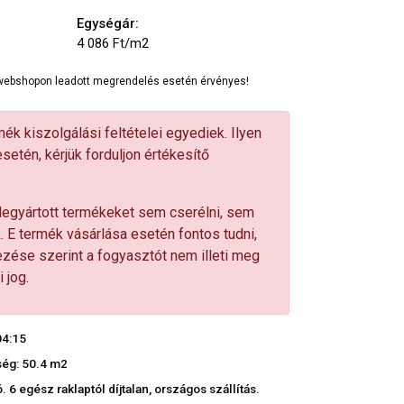
Egységár:
4 086 Ft/m2
a webshopon leadott megrendelés esetén érvényes!
ék kiszolgálási feltételei egyediek. Ilyen
etén, kérjük forduljon értékesítő
egyártott termékeket sem cserélni, sem
. E termék vásárlása esetén fontos tudni,
zése szerint a fogyasztót nem illeti meg
 jog.
04:15
ég: 50.4 m2
 6 egész raklaptól díjtalan, országos szállítás.