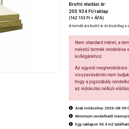
Bruttó eladási ár:
205 934
Ft/raklap
(162 153 Ft + ÁFA)
A termék ára bruttó ár és kizárólag 
Nem standard méret, a term
méretű termék rendelése es
kollégánkhoz.
Az egyedi megrendelésre l
visszavásárolni nem tudjuk
hogy a jogszabály rendelke
az indokolás nélküli elállási
Árak módosítva: 2026-08-09 
Minimum rendelhető mennyis
Egy raklapon 50.4 m2 található.