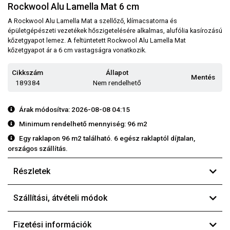
Rockwool Alu Lamella Mat 6 cm
A Rockwool Alu Lamella Mat a szellőző, klímacsatorna és
épületgépészeti vezetékek hőszigetelésére alkalmas, alufólia kasírozású
kőzetgyapot lemez. A feltüntetett Rockwool Alu Lamella Mat
kőzetgyapot ár a 6 cm vastagságra vonatkozik.
Cikkszám
Állapot
Mentés
189384
Nem rendelhető
Árak módosítva: 2026-08-08 04:15
Minimum rendelhető mennyiség: 96 m2
Egy raklapon 96 m2 található. 6 egész raklaptól díjtalan,
országos szállítás.
Részletek
Szállítási, átvételi módok
Fizetési információk