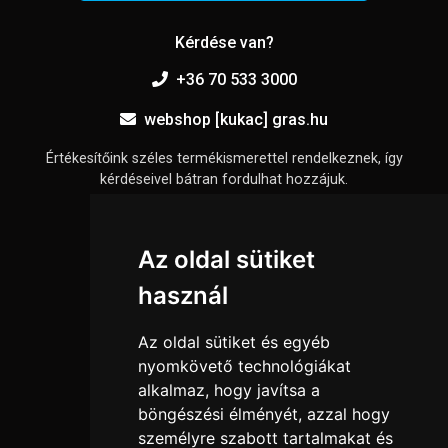
Kérdése van?
+36 70 533 3000
webshop [kukac] gras.hu
Értékesítőink széles termékismerettel rendelkeznek, így
kérdéseivel bátran fordulhat hozzájuk.
Információk
Az oldal sütiket
Adatkezelési tájékoztató
használ
Általános szerződési feltételek
Elállási nyilatkozat
Az oldal sütiket és egyéb
Impresszum
nyomkövető technológiákat
alkalmaz, hogy javítsa a
Süti beállítások
böngészési élményét, azzal hogy
személyre szabott tartalmakat és
Menü