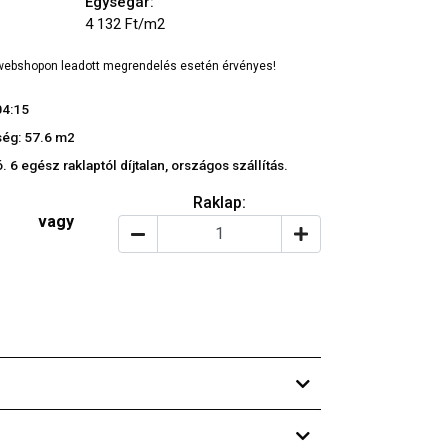
Egységár:
4 132 Ft/m2
a webshopon leadott megrendelés esetén érvényes!
04:15
ég: 57.6 m2
 6 egész raklaptól díjtalan, országos szállítás.
Raklap:
vagy