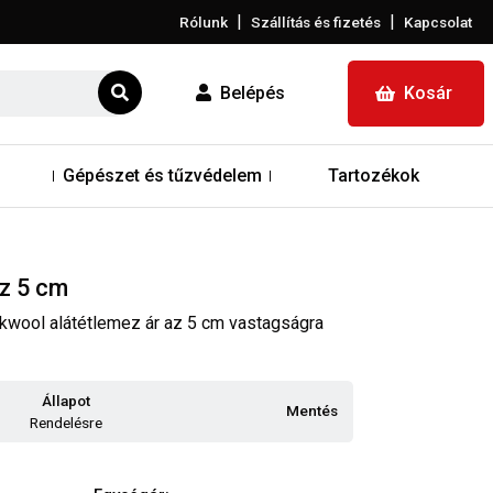
|
|
Rólunk
Szállítás és fizetés
Kapcsolat
Belépés
Kosár
Gépészet és tűzvédelem
Tartozékok
z 5 cm
ckwool alátétlemez ár az 5 cm vastagságra
Állapot
Mentés
Rendelésre