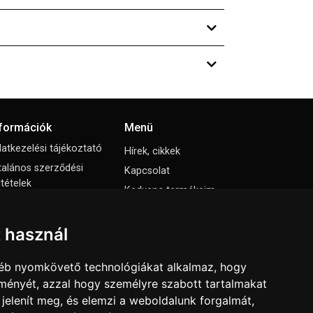
nformációk
Menü
atkezelési tájékoztató
Hírek, cikkek
talános szerződési
Kapcsolat
ltételek
Kedvenc termékeim
állási nyilatkozat
Letölthető katalógusok
mpresszum
Rólunk
t használ
ti beállítások
Szállítás és fizetés
gyéb nyomkövető technológiákat alkalmaz, hogy
Vásárlási feltételek
lményét, azzal hogy személyre szabott tartalmakat
 jelenít meg, és elemzi a weboldalunk forgalmát,