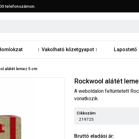
00
telefonszámon.
Homlokzat
Vakolható kőzetgyapot
Lapostető
l alátét lemez 5 cm
Rockwool alátét leme
A weboldalon feltüntetett Ro
vonatkozik.
Cikkszám
219725
Bruttó eladási ár: