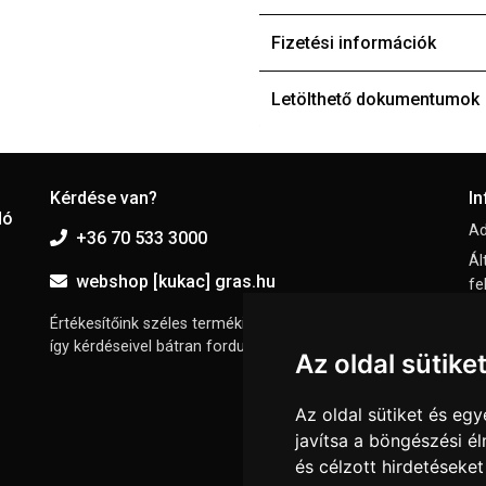
Fizetési információk
Letölthető dokumentumok
Kérdése van?
I
dó
Ad
+36 70 533 3000
Ál
webshop [kukac] gras.hu
fe
El
Értékesítőink széles termékismerettel rendelkeznek,
így kérdéseivel bátran fordulhat hozzájuk.
I
Az oldal sütike
Sü
Az oldal sütiket és e
javítsa a böngészési é
és célzott hirdetéseket