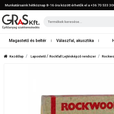
Munkatársaink hétköznap 8-16 óra között érhetők el a
+36 70 533 30
Magastető és beltér
Válaszfal, akusztika
/
Kezdőlap
Lapostető
Rockfall Lejtésképző rendszer
Rockwoo