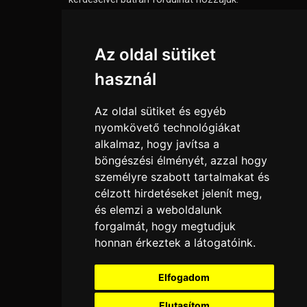
Információk
Az oldal sütiket
Adatkezelési tájékoztató
használ
Általános szerződési feltételek
Elállási nyilatkozat
Az oldal sütiket és egyéb
Impresszum
nyomkövető technológiákat
alkalmaz, hogy javítsa a
Süti beállítások
böngészési élményét, azzal hogy
személyre szabott tartalmakat és
Menü
célzott hirdetéseket jelenít meg,
Hírek, cikkek
és elemzi a weboldalunk
Kapcsolat
forgalmát, hogy megtudjuk
honnan érkeztek a látogatóink.
Kedvenc termékeim
Letölthető katalógusok
Elfogadom
Rólunk
Szállítás és fizetés
Elutasítom