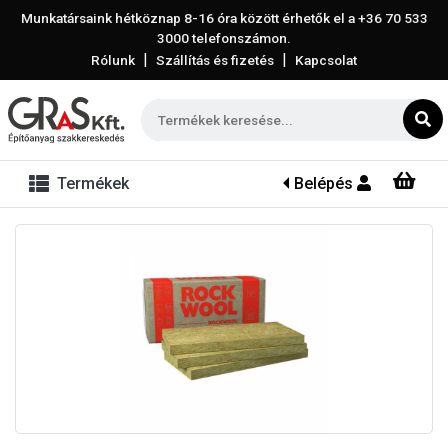
Munkatársaink hétköznap 8-16 óra között érhetők el a
+36 70 533
3000
telefonszámon.
|
|
Rólunk
Szállítás és fizetés
Kapcsolat
Termékek
Belépés