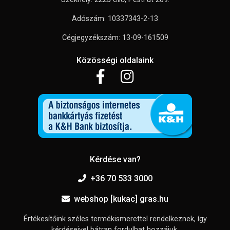
Adószám: 10337343-2-13
Cégjegyzékszám: 13-09-161509
Közösségi oldalaink
Kérdése van?
+36 70 533 3000
webshop [kukac] gras.hu
Értékesítőink széles termékismerettel rendelkeznek, így
kérdéseivel bátran fordulhat hozzájuk.