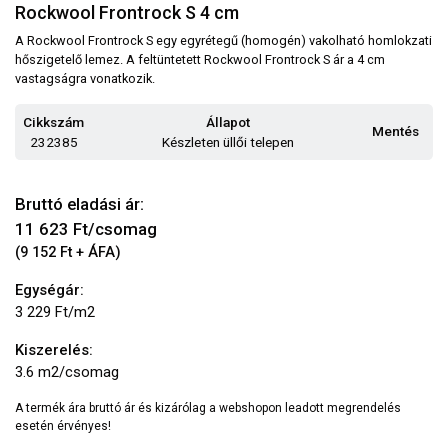
Rockwool Frontrock S 4 cm
A Rockwool Frontrock S egy egyrétegű (homogén) vakolható homlokzati
hőszigetelő lemez. A feltüntetett Rockwool Frontrock S ár a 4 cm
vastagságra vonatkozik.
Cikkszám
Állapot
Mentés
232385
Készleten üllői telepen
Bruttó eladási ár:
11 623
Ft/csomag
(9 152 Ft + ÁFA)
Egységár:
3 229 Ft/m2
Kiszerelés:
3.6 m2/csomag
A termék ára bruttó ár és kizárólag a webshopon leadott megrendelés
esetén érvényes!