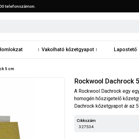
00
telefonszámon.
Homlokzat
Vakolható kőzetgyapot
Lapostető
ck 5 cm
Rockwool Dachrock 
A Rockwool Dachrock egy egye
homogén hőszigetelő kőzetgy
Dachrock kőzetgyapot ár az 5
Cikkszám
327534