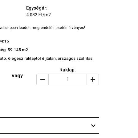
Egységár:
4 082 Ft/m2
a webshopon leadott megrendelés esetén érvényes!
04:15
ég: 59.145 m2
tó. 6 egész raklaptól díjtalan, országos szállítás.
Raklap:
vagy