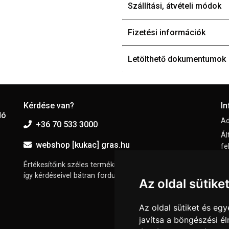
Szállítási, átvételi módok
Fizetési információk
Letölthető dokumentumok
Kérdése van?
I
dó
Ad
+36 70 533 3000
Ál
webshop [kukac] gras.hu
fe
El
Értékesítőink széles termékismerettel rendelkeznek,
így kérdéseivel bátran fordulhat hozzájuk.
I
Az oldal sütike
Sü
Az oldal sütiket és e
javítsa a böngészési é