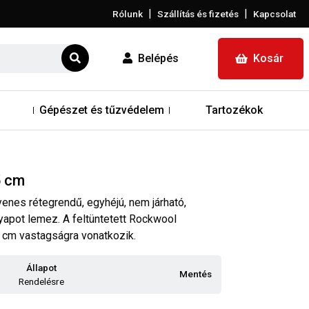
|
|
Rólunk
Szállítás és fizetés
Kapcsolat
Belépés
Kosár
Gépészet és tűzvédelem
Tartozékok
5 cm
nes rétegrendű, egyhéjú, nem járható,
apot lemez. A feltüntetett Rockwool
 cm vastagságra vonatkozik.
Állapot
Mentés
Rendelésre