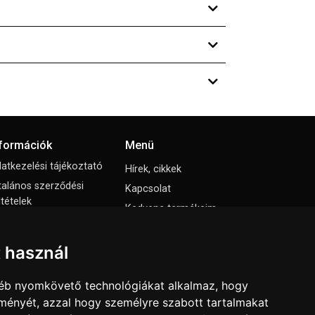
nformációk
Menü
atkezelési tájékoztató
Hírek, cikkek
talános szerződési
Kapcsolat
ltételek
Kedvenc termékeim
állási nyilatkozat
Letölthető katalógusok
mpresszum
Rólunk
t használ
ti beállítások
Szállítás és fizetés
gyéb nyomkövető technológiákat alkalmaz, hogy
Vásárlási feltételek
lményét, azzal hogy személyre szabott tartalmakat