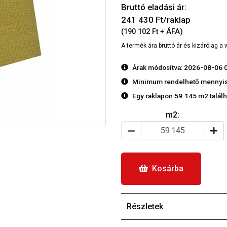
Bruttó eladási ár:
241 430
Ft/raklap
(190 102 Ft + ÁFA)
A termék ára bruttó ár és kizárólag 
Árak módosítva: 2026-08-06 
Minimum rendelhető mennyis
Egy raklapon 59.145 m2 találha
m2:
Kosárba
Részletek