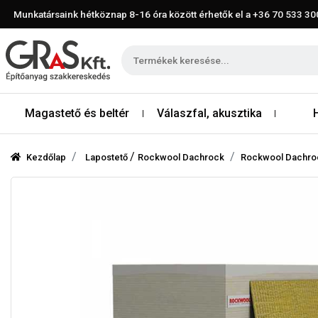
Munkatársaink hétköznap 8-16 óra között érhetők el a
+36 70 533 30
Magastető és beltér
Válaszfal, akusztika
/
Kezdőlap
Lapostető
Rockwool Dachrock
Rockwool Dachro