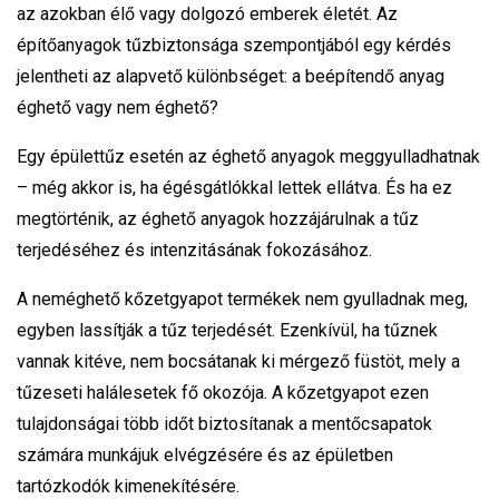
az azokban élő vagy dolgozó emberek életét. Az
építőanyagok tűzbiztonsága szempontjából egy kérdés
jelentheti az alapvető különbséget: a beépítendő anyag
éghető vagy nem éghető?
Egy épülettűz esetén az éghető anyagok meggyulladhatnak
– még akkor is, ha égésgátlókkal lettek ellátva. És ha ez
megtörténik, az éghető anyagok hozzájárulnak a tűz
terjedéséhez és intenzitásának fokozásához.
A neméghető kőzetgyapot termékek nem gyulladnak meg,
egyben lassítják a tűz terjedését. Ezenkívül, ha tűznek
vannak kitéve, nem bocsátanak ki mérgező füstöt, mely a
tűzeseti halálesetek fő okozója. A kőzetgyapot ezen
tulajdonságai több időt biztosítanak a mentőcsapatok
számára munkájuk elvégzésére és az épületben
tartózkodók kimenekítésére.