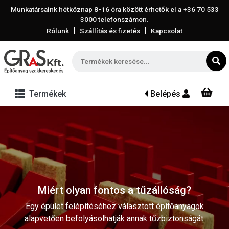
Munkatársaink hétköznap 8-16 óra között érhetők el a
+36 70 533
3000
telefonszámon.
|
|
Rólunk
Szállítás és fizetés
Kapcsolat
Termékek
Belépés
Miért olyan fontos a tűzállóság?
Egy épület felépítéséhez választott építőanyagok
alapvetően befolyásolhatják annak tűzbiztonságát.