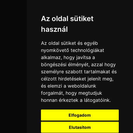
Információk
Az oldal sütiket
Adatkezelési tájékoztató
használ
Általános szerződési feltételek
Elállási nyilatkozat
Az oldal sütiket és egyéb
Impresszum
nyomkövető technológiákat
alkalmaz, hogy javítsa a
Süti beállítások
böngészési élményét, azzal hogy
személyre szabott tartalmakat és
Menü
célzott hirdetéseket jelenít meg,
Hírek, cikkek
és elemzi a weboldalunk
Kapcsolat
forgalmát, hogy megtudjuk
honnan érkeztek a látogatóink.
Kedvenc termékeim
Letölthető katalógusok
Elfogadom
Rólunk
Szállítás és fizetés
Elutasítom